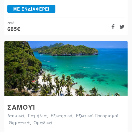
ΜΕ ΕΝΔΙΑΦΕΡΕΙ
από
685
€
ΣΑΜΟΥΪ
Ατομικά
,
Γαμήλια
,
Εξωτερικό
,
Εξωτικοί Προορισμοί
,
Θεματικά
,
Ομαδικά