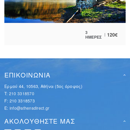
3
120
€
ΗΜΕΡΕΣ
ΕΠΙΚΟΙΝΩΝΙΑ
Ερμού 44, 10563, Αθήνα (5ος όροφος)
T:
210 3318570
F: 210 3318573
E:
info@athensdirect.gr
ΑΚΟΛΟΥΘΗΣΤΕ ΜΑΣ